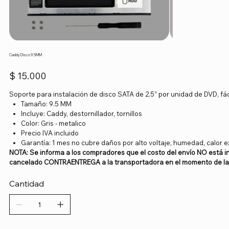
Caddy Disco 9.5MM
Precio
$ 15.000
Soporte para instalación de disco SATA de 2.5” por unidad de DVD, fáci
Tamaño: 9.5 MM
Incluye: Caddy, destornillador, tornillos
Color: Gris - metalico
Precio IVA incluido
Garantía: 1 mes no cubre daños por alto voltaje, humedad, calor ex
NOTA: Se informa a los compradores que el costo del envío NO está in
cancelado CONTRAENTREGA a la transportadora en el momento de la 
Cantidad