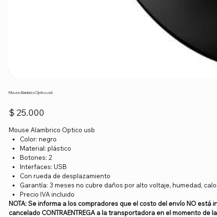
Mouse Alambrico Optico usb
Precio
$ 25.000
Mouse Alambrico Optico usb
Color: negro
​​Material: plástico
Botones: 2
Interfaces: USB
Con rueda de desplazamiento
Garantía: 3 meses no cubre daños por alto voltaje, humedad, calor 
Precio IVA incluido
NOTA: Se informa a los compradores que el costo del envío NO está in
cancelado CONTRAENTREGA a la transportadora en el momento de la 