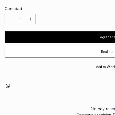
Cantidad
Agregar a
Realizar
Add to Wishl
No hay rese
Comparte tu opinión. D