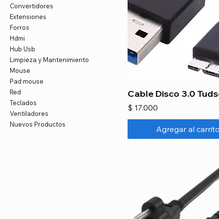
Convertidores
Extensiones
Forros
Hdmi
Hub Usb
Limpieza y Mantenimiento
Mouse
Pad mouse
Red
Cable Disco 3.0 Tud
Teclados
Precio
$ 17.000
Ventiladores
Nuevos Productos
Agregar al carrit