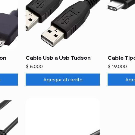
son
Cable Usb a Usb Tudson
Cable Tip
Precio
Precio
$ 8.000
$ 19.000
o
Agregar al carrito
Agre