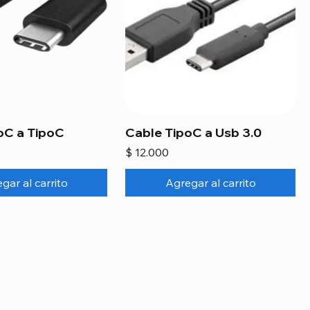
oC a TipoC
Cable TipoC a Usb 3.0
Precio
$ 12.000
gar al carrito
Agregar al carrito