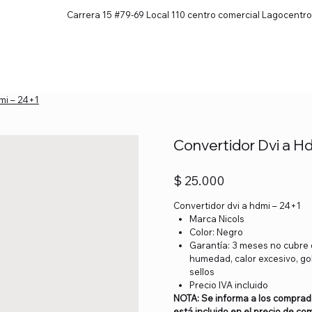
Carrera 15 #79-69 Local 110 centro comercial Lagocentro
uctos
Nosotros
Envio y garantia
Terminos y 
mi – 24+1
Convertidor Dvi a H
Precio
$ 25.000
Convertidor dvi a hdmi – 24+1
Marca Nicols
Color: Negro
Garantía: 3 meses no cubre d
humedad, calor excesivo, gol
sellos
Precio IVA incluido
NOTA: Se informa a los comprad
está incluido en el precio de c