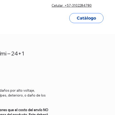
Celular +57-3102284780
condiciones
Contacto
Catàlogo
dmi – 24+1
años por alto voltaje,
pes, deterioro, o daño de los
ores que el costo del envío NO
ompra del producto. Este deberá